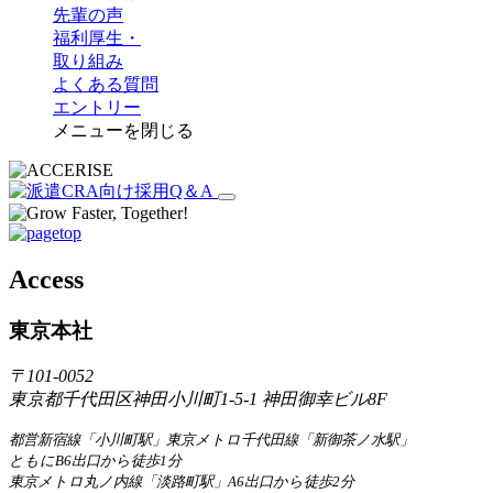
先輩の声
福利厚生・
取り組み
よくある質問
エントリー
メニューを閉じる
Access
東京本社
〒101-0052
東京都千代田区神田小川町1-5-1 神田御幸ビル8F
都営新宿線「小川町駅」東京メトロ千代田線「新御茶ノ水駅」
ともにB6出口から徒歩1分
東京メトロ丸ノ内線「淡路町駅」A6出口から徒歩2分