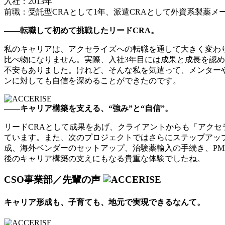
入社：2013年
前職：受託型CRAとして1年、派遣CRAとして外資系製薬メ
――転職して初めて挑戦したリードCRA。
私のキャリアは、アクセライズへの転職を通して大きく変わ
比べ物になりません。実際、入社3年目には成果と成長を認
不安もありました。けれど、そんな私を気遣って、メンター
ンに対しても自信を深めることができたのです。
――キャリア構築を支える、“強み”と“自信”。
リードCRAとして成果をあげ、クライアントからも「アク
ています。また、次のプロジェクトではさらにステップアッ
成、海外ベンダーのセットアップ、治験薬輸入の手続き、PM
後のキャリア構築の支えにもなる貴重な体験でしたね。
CSO事業部／先輩の声
キャリア形成も、子育ても、地元で実現できるなんて。