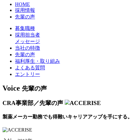
HOME
採用情報
先輩の声
募集職種
採用担当者
メッセージ
当社の特徴
先輩の声
福利厚生・取り組み
よくある質問
エントリー
Voice
先輩の声
CRA事業部／先輩の声
製薬メーカー勤務でも得難いキャリアアップを手にする。