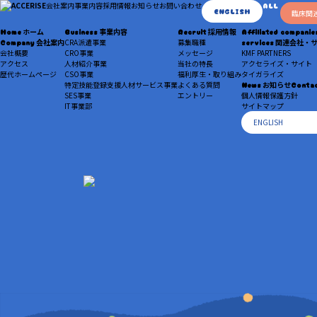
会社案内
事業内容
採用情報
お知らせ
お問い合わせ
ALL
ENGLISH
臨床関
Home
ホーム
Business
事業内容
Recruit
採用情報
Affiliated companie
Company
会社案内
CRA派遣事業
募集職種
services
関連会社・
会社概要
CRO事業
メッセージ
KMF PARTNERS
アクセス
人材紹介事業
当社の特長
アクセライズ・サイト
歴代ホームページ
CSO事業
福利厚生・取り組み
タイガライズ
特定技能登録支援人材サービス事業
よくある質問
News
お知らせ
Conta
SES事業
エントリー
個人情報保護方針
IT事業部
サイトマップ
ENGLISH