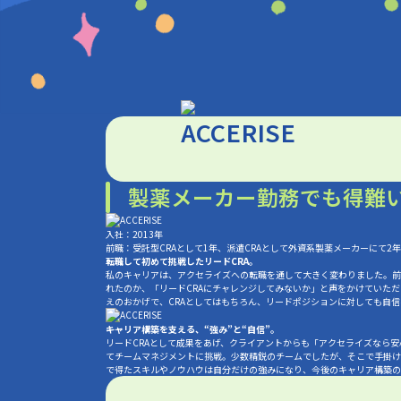
製薬メーカー勤務でも得難
入社：2013年
前職：受託型CRAとして1年、派遣CRAとして外資系製薬メーカーにて2
――転職して初めて挑戦したリードCRA。
私のキャリアは、アクセライズへの転職を通して大きく変わりました。前
れたのか、「リードCRAにチャレンジしてみないか」と声をかけていた
えのおかげで、CRAとしてはもちろん、リードポジションに対しても自
――キャリア構築を支える、“強み”と“自信”。
リードCRAとして成果をあげ、クライアントからも「アクセライズなら
てチームマネジメントに挑戦。少数精鋭のチームでしたが、そこで手掛け
で得たスキルやノウハウは自分だけの強みになり、今後のキャリア構築の