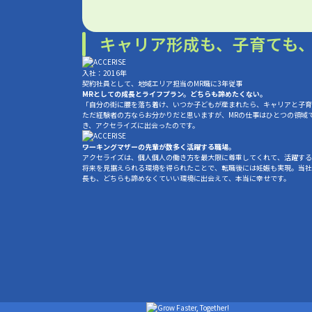
キャリア形成も、子育ても
入社：2016年
契約社員として、地域エリア担当のMR職に3年従事
――MRとしての成長とライフプラン。どちらも諦めたくない。
「自分の街に腰を落ち着け、いつか子どもが産まれたら、キャリアと子育
ただ経験者の方ならお分かりだと思いますが、MRの仕事はひとつの領域
き、アクセライズに出会ったのです。
――ワーキングマザーの先輩が数多く活躍する職場。
アクセライズは、個人個人の働き方を最大限に尊重してくれて、活躍する
将来を見据えられる環境を得られたことで、転職後には妊娠も実現。当社
長も、どちらも諦めなくていい環境に出会えて、本当に幸せです。