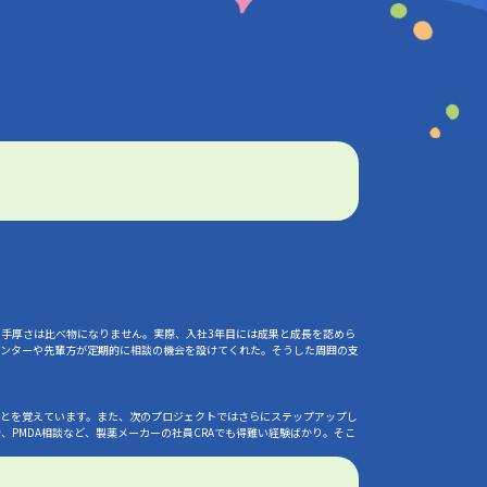
の手厚さは比べ物になりません。実際、入社3年目には成果と成長を認めら
メンターや先輩方が定期的に相談の機会を設けてくれた。そうした周囲の支
ことを覚えています。また、次のプロジェクトではさらにステップアップし
PMDA相談など、製薬メーカーの社員CRAでも得難い経験ばかり。そこ