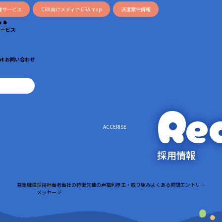
連サービス
CRA向けメディア CRA map
派遣案件情報
s &
サービス
ct
お問い合わせ
Re
採用情報
募集職種
採用担当者
当社の特徴
先輩の声
福利厚生・取り組み
よくある質問
エントリー
メッセージ