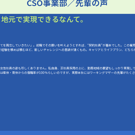
CSO事業部／先輩の声
、地元で実現できるなんて。
てを両立していきたい」。前職でその願いを叶えようとすれば、“契約社員”が基本でした。この雇
で経験を積めば積むほど、新しいチャレンジへの意欲が湧くもの。キャリアとライフプラン、どちら
女性社員の姿も珍しくありません。私自身、正社員採用の上に、勤務地域の要望もしっかり実現し
は産休・育休からの復職率が100％らしいのですが、実際本社にはワーキングマザーの先輩がたくさ