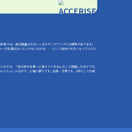
用形態では、自己裁量は大きい一方ステップアップには限界があります。
か一方を選ばないといけないのかな……という悩みが大きくなっていたと
ていただき、「私の幸せを第一に考えてくれるんだ」と感動したほどです。
んいらっしゃるので、心強い限りです。出産・子育ても、MRとしての成