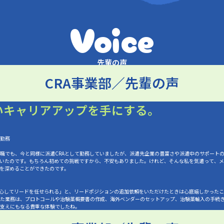
Voice
先輩の声
CRA事業部／先輩の声
いキャリアアップを手にする。
年勤務
職でも、今と同様に派遣CRAとして勤務していましたが、派遣先企業の豊富さや派遣中のサポート
だいたのです。もちろん初めての挑戦ですから、不安もありました。けれど、そんな私を気遣って、
信を深めることができたのです。
安心してリードを任せられる」と、リードポジションの追加依頼をいただけたときは心底嬉しかった
た業務は、プロトコールや治験薬概要書の作成、海外ベンダーのセットアップ、治験薬輸入の手続き、
支えにもなる貴重な体験でしたね。