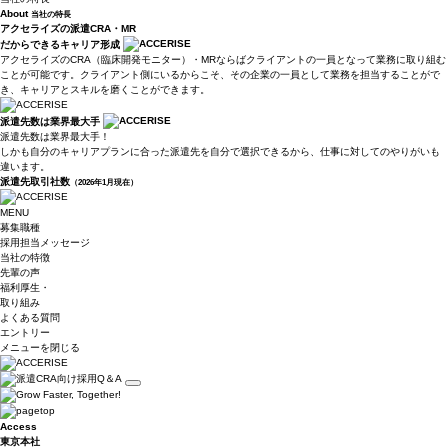
About
当社の特長
アクセライズの派遣CRA・MR
だからできるキャリア形成
アクセライズのCRA（臨床開発モニター）・MRならばクライアントの一員となって業務に取り組む
ことが可能です。クライアント側にいるからこそ、その企業の一員として業務を担当することがで
き、キャリアとスキルを磨くことができます。
派遣先数は業界最大手
派遣先数は業界最大手！
しかも自分のキャリアプランに合った派遣先を自分で選択できるから、仕事に対してのやりがいも
違います。
派遣先取引社数
（2026年1月現在）
MENU
募集職種
採用担当
メッセージ
当社の特徴
先輩の声
福利厚生・
取り組み
よくある質問
エントリー
メニューを閉じる
Access
東京本社