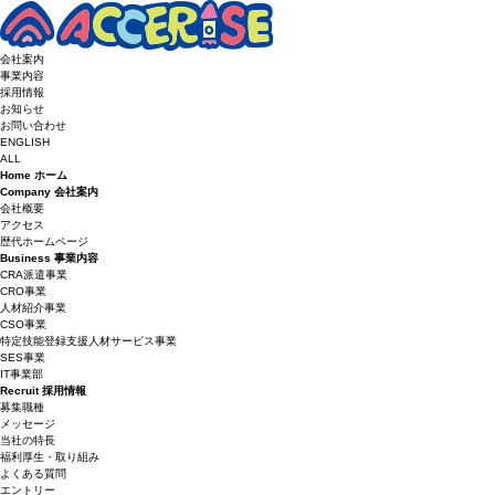
会社案内
事業内容
採用情報
お知らせ
お問い合わせ
ENGLISH
ALL
Home
ホーム
Company
会社案内
会社概要
アクセス
歴代ホームページ
Business
事業内容
CRA派遣事業
CRO事業
人材紹介事業
CSO事業
特定技能登録支援人材サービス事業
SES事業
IT事業部
Recruit
採用情報
募集職種
メッセージ
当社の特長
福利厚生・取り組み
よくある質問
エントリー